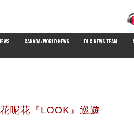
NEWS
CANADA/WORLD NEWS
DJ & NEWS TEAM
仔節花呢花『LOOK』巡遊