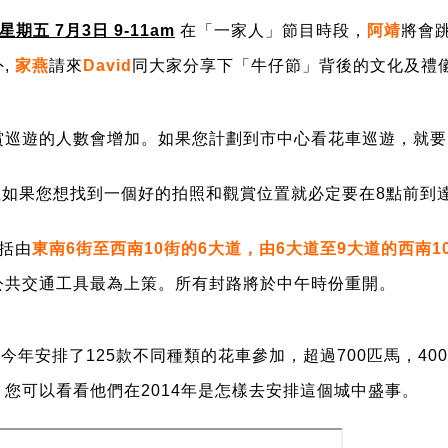
星期五 7月3日 9-11am
在「一家人」節目時段，
阿靖
將會跳
,
家燕
請來
David
同大家分享下「牛仔節」背後的文化及禮儀, 
賞巡遊的人數會增加。如果您計劃到市中心看花車巡遊，就要
但如果您想找到一個好的拍照和觀賞位置就必定要在8點前到
括由
東南6街至西南10街的6大道，由6大道至9大道的西南1
公共交通工具最為上策。所有封路將於中午時份重開。
此今年
安排了
125
款不同種類的花車參加，超過
700
匹馬，
400
您可以看看他們在2014年是怎樣去安排這個城中盛事。