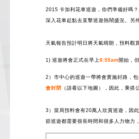
2015 卡加利花車巡遊，你們準備好嗎？
深入花車起點去直擊巡遊熱鬧盛況。另外
天氣報告預計明日將天氣晴朗，預料觀
1) 巡遊將會正式在早上
8:55am
開始，
2）市中心的巡遊一帶將會實施封路，包
會封閉
（請看以下地圖），因此，乘搭
3
）當局預料會有
20
萬人欣賞巡遊，因
節巡遊都需要很長時間和很多人力物力，