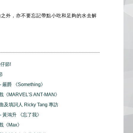
物之外，亦不要忘記帶點小吃和足夠的水去解
仔節!
節
- 嚴爵 《Something》
戲《MARVEL'S ANT-MAN》
填詞人 Ricky Tang 專訪
播 - 黃鴻升 《忘了我》
好戲《Max》