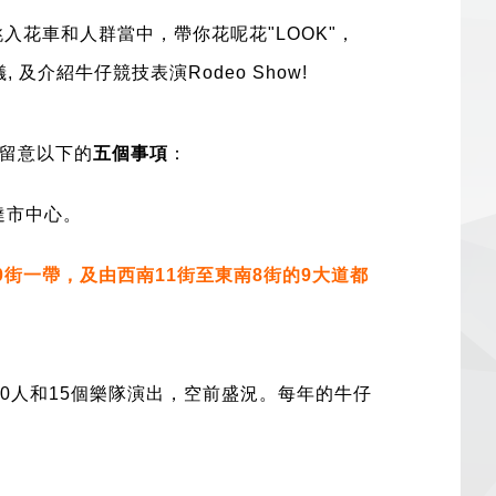
入花車和人群當中，帶你花呢花"LOOK"，
及介紹牛仔競技表演Rodeo Show!
留意以下的
五個事項
：
達市中心。
0街一帶，及由西南11街至東南8街的9大道都
0
人和
15
個樂隊演出，空前盛況。每年的牛仔