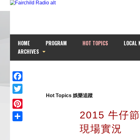
HOME
PROGRAM
HOT TOPICS
LOCAL 
ARCHIVES
Facebook
Hot Topics 娛樂追蹤
Twitter
2015 牛
Pinterest
現場實況
Share