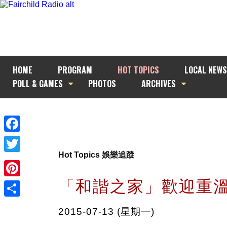
HOME
PROGRAM
HOT TOPICS
LOCAL NEWS
POLL & GAMES
PHOTOS
ARCHIVES
Facebook
Hot Topics 娛樂追蹤
Twitter
「和諧之家」歡迎重
Pinterest
Share
2015-07-13 (星期一)