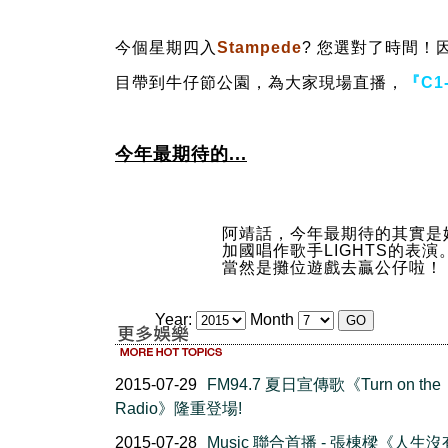
今個星期四入
Stamped
e
? 您選對了時間！
目帶到牛仔節公園，為大家現場直播，
『C1
今年最期待的...
阿靖話，今年最期待的其實是
加國唱作歌手LIGHTS的表演
當然是攤位遊戲去贏公仔啦！
Year:
Month
2015-07-29
FM94.7 夏日宣傳歌《Turn on the
Radio》隆重登場!
2015-07-28
Music 聯合首播 - 張棟樑《人生