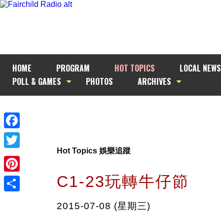
HOME
PROGRAM
HOT TOPICS
LOCAL NEWS
POLL & GAMES
PHOTOS
ARCHIVES
Facebook
Hot Topics 娛樂追蹤
Twitter
C1-23玩轉牛仔節
Pinterest
Share
2015-07-08 (星期三)