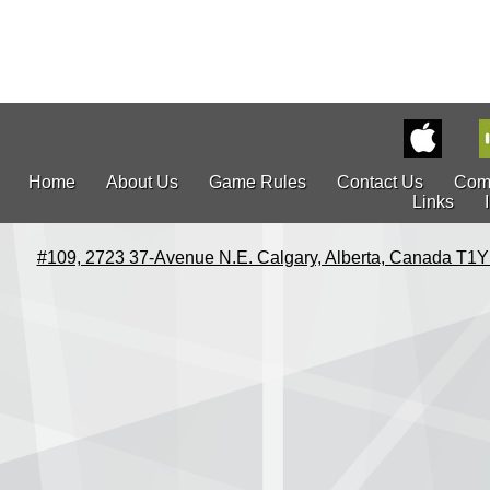
Home
About Us
Game Rules
Contact Us
Com
Links
#109, 2723 37-Avenue N.E. Calgary, Alberta, Canada T1