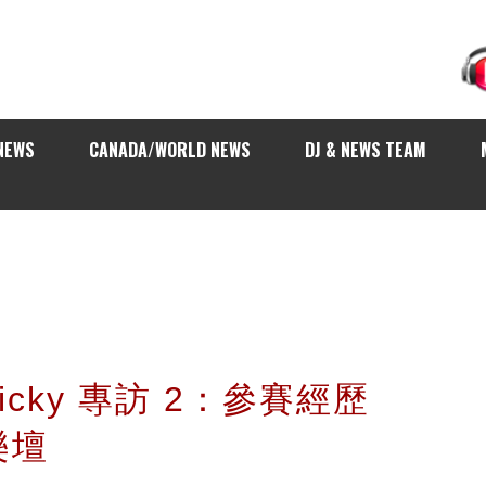
NEWS
CANADA/WORLD NEWS
DJ & NEWS TEAM
Ricky 專訪 2：參賽經歷
樂壇