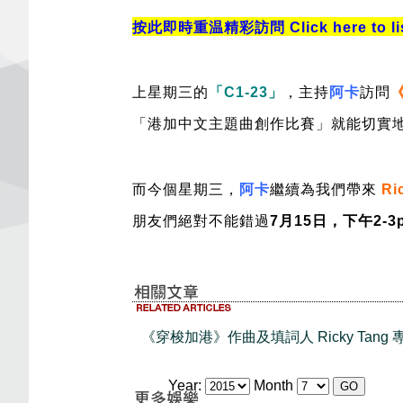
按此即時重温精彩訪問 Click here to listen
上星期三的
「C1-23」
，主持
阿卡
訪問
「港加中文主題曲創作比賽」就能切實
而今個星期三，
阿卡
繼續為我們帶來
Ri
朋友們絕對不能錯過
7月15日，下午2-3
《穿梭加港》作曲及填詞人 Ricky Tang 專訪
Year:
Month