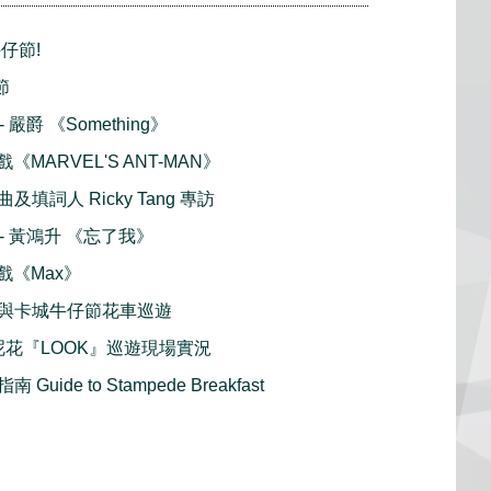
仔節!
節
- 嚴爵 《Something》
戲《MARVEL'S ANT-MAN》
填詞人 Ricky Tang 專訪
播 - 黃鴻升 《忘了我》
好戲《Max》
與卡城牛仔節花車巡遊
花呢花『LOOK』巡遊現場實況
uide to Stampede Breakfast