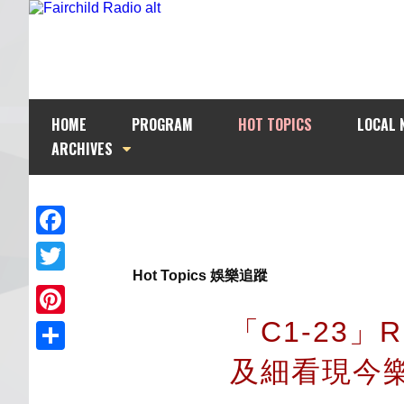
HOME
PROGRAM
HOT TOPICS
LOCAL 
ARCHIVES
Facebook
Hot Topics 娛樂追蹤
Twitter
「C1-23」
Pinterest
及細看現今
Share