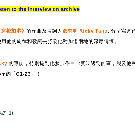
 to the interview on archive
《穿梭加港》
的作曲及填詞人
鄧有明 Ricky Tang
, 分享寫
地用他的旋律和歌詞去抒發他對加港兩地的深厚情懷。
cky
的專訪，特別提到他參加作曲比賽時遇到的事，與及他
pm的「C1-23」
！
 (1)