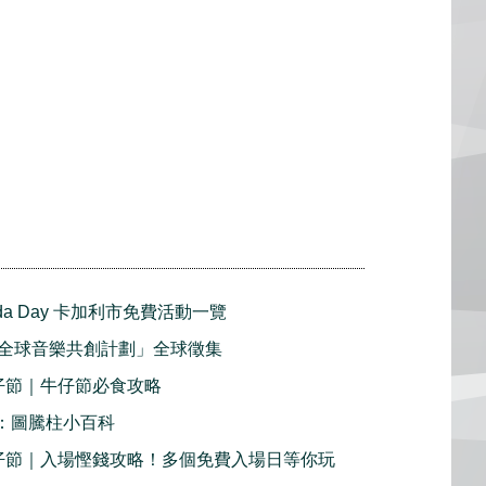
nada Day 卡加利市免費活動一覽
全球音樂共創計劃」全球徵集
牛仔節｜牛仔節必食攻略
2：圖騰柱小百科
利牛仔節｜入場慳錢攻略！多個免費入場日等你玩