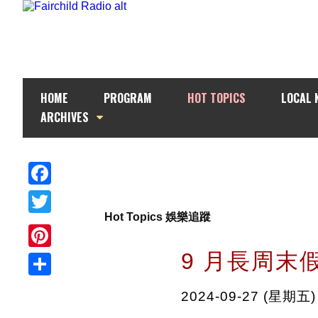
HOME
PROGRAM
HOT TOPICS
LOCAL 
ARCHIVES
Facebook
Hot Topics 娛樂追蹤
Twitter
9 月長周末
Pinterest
Share
2024-09-27 (星期五)