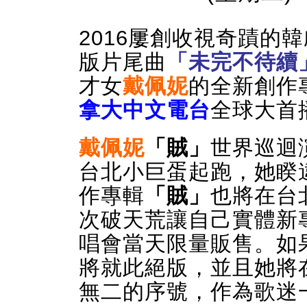
2016屢創收視奇蹟的韓
版片尾曲
「未完不待續
才女
戴佩妮
的全新創作
拿大中文電台
全球大首
戴佩妮
「賊」
世界巡迴
台北小巨蛋起跑，她睽
作專輯
「賊」
也將在台
次破天荒讓自己實體新
唱會當天限量販售。如
將就此絕版，並且她將
無二的序號，作為歌迷