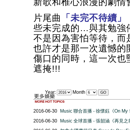
新歌和椎心浪漫的劇情
片尾曲
「未完不待續」
些未完成的…與其勉強
不是因為害怕等待，而
也許才是那一次遺憾的開
傷口的同時，這一次也
遮掩!!!
Year:
Month
2016-06-30
Music 聯合首播 - 徐懷鈺《On M
2016-06-30
Music 全球首播 - 張韶涵《再見