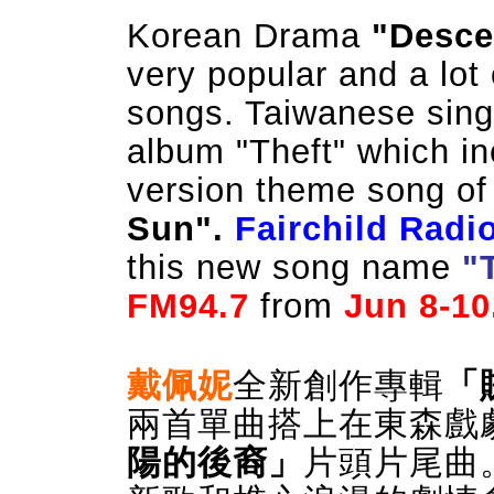
Korean Drama
"
Desce
very popular and a lot
songs. Taiwanese sin
album "Theft" which i
version theme song o
Sun".
F
airchild Radi
this
new song name
"
FM94.7
from
Jun 8-10
戴佩妮
全新創作專輯
「
兩首單曲搭上在東森戲
陽的後裔」
片頭片尾曲