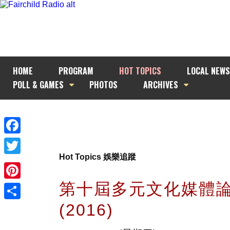
HOME
PROGRAM
HOT TOPICS
LOCAL NEWS
POLL & GAMES
PHOTOS
ARCHIVES
Facebook
Hot Topics 娛樂追蹤
Twitter
第十屆多元文化媒體
Pinterest
(2016)
Share