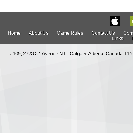
Home
About Us
Game Rules
Contact Us
Com
Links
#109, 2723 37-Avenue N.E. Calgary, Alberta, Canada T1