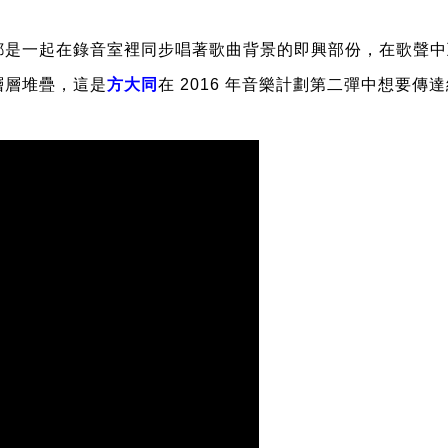
都是一起在錄音室裡同步唱著歌曲背景的即興部份，在歌聲中
層層堆疊，這是
方大同
在
2016
年音樂計劃第二彈中想要傳達