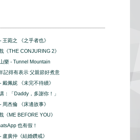
播 - 王菀之 《之乎者也》
戲《THE CONJURING 2》
 Tunnel Mountain
ay 今年記得有表示 父親節好煮意
播 - 戴佩妮 《未完不待續》
講：「Daddy，多謝你！」
播 - 周杰倫 《床邊故事》
戲《ME BEFORE YOU》
atsApp 也有假！
播 - 盧廣仲《結婚鑽戒》