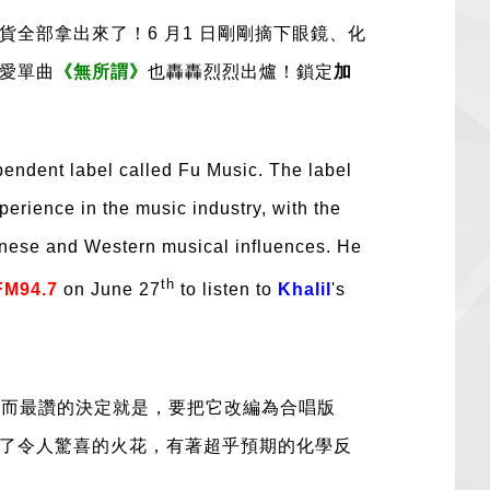
貨全部拿出來了
！
6
月
1
日剛剛摘下眼鏡、化
愛單曲
《無所謂》
也轟轟烈烈出爐
！
鎖定
加
endent label called Fu Music. The label
perience in the music industry, with the
hinese and Western musical influences. He
th
FM94.7
on June 27
to listen to
Khalil
'
s
，而最讚的決定就是，要把它改編為合唱版
了令人驚喜的火花，有著超乎預期的化學反