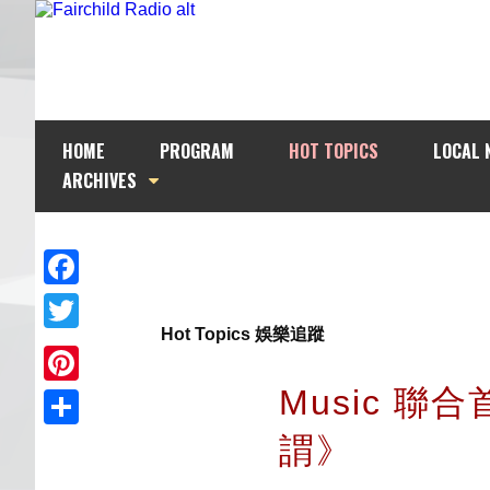
HOME
PROGRAM
HOT TOPICS
LOCAL 
ARCHIVES
Facebook
Hot Topics 娛樂追蹤
Twitter
Music 聯
Pinterest
謂》
Share