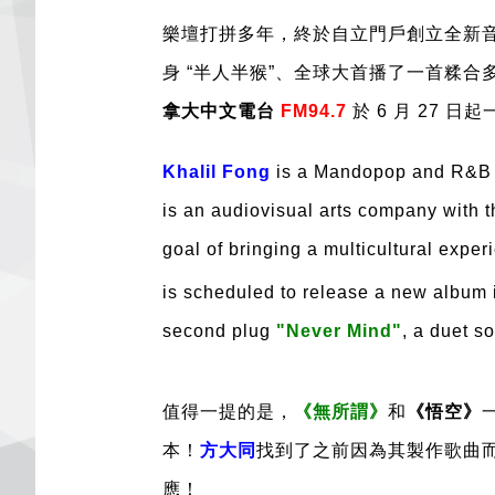
樂壇打拼多年，終於自立門戶創立全新
身 “半人半猴”、全球大首播了一首糅
拿大中文電台
FM94.7
於
6
月
27
日起
Khalil Fong
is a Mandopop and R&B Si
is an audiovisual arts company with t
goal of bringing a multicultural expe
is scheduled to release a new album i
second plug
"
N
ever Mind
"
, a duet s
值得一提的是，
《無所謂》
和
《悟空》
本
！
方大同
找到了之前因為其製作歌曲
應
！