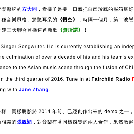
音樂廠牌的
方大同
，看樣子是要一口氣把自己珍藏的壓箱底好
合多種音樂風格、驚艷耳朵的
《悟空》
，時隔一個月，第二波戀
一連三天聯合首播這首新歌
《無所謂》
！
nger-Songwriter. He is currently establishing an indep
he culmination of over a decade of his and his team's ex
rience to the Asian music scene through the fusion of C
n the third quarter of 2016. Tune in at
Fairchild Radio
ong with
Jane Zhang
.
一樣，同樣脫胎於
2014
年前、已經創作出來的
demo
之一
而相識的
張靚穎
，對音樂有著同樣感覺的兩人合作，果然激起