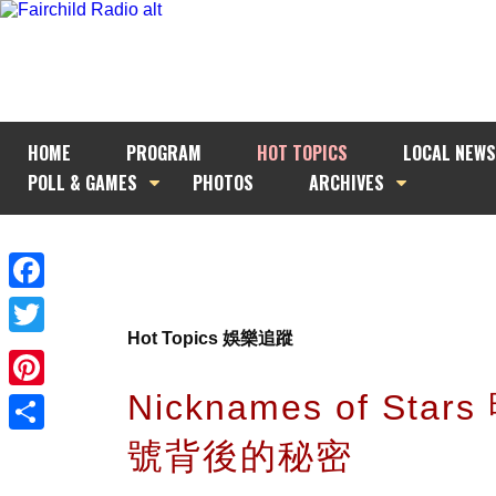
HOME
PROGRAM
HOT TOPICS
LOCAL NEWS
POLL & GAMES
PHOTOS
ARCHIVES
Facebook
Hot Topics 娛樂追蹤
Twitter
Nicknames of Star
Pinterest
號背後的秘密
Share