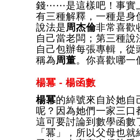
錢⋯⋯是這樣吧！事實
有三種解釋，一種是身
說法是
周杰倫
非常喜歡
自己當老闆；第三種說
自己包辦每張專輯，從
稱為
周董
。你喜歡哪一
楊冪 - 楊函數
楊冪
的綽號來自於她自
呢？因為她們一家三口
這可要討論到數學函數
「冪」，所以父母也就