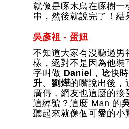
就像是啄木鳥在啄樹一
串，然後就說完了！結
吳彥祖 - 蛋妞
不知道大家有沒聽過男
樣，絕對不是因為他裝
字叫做
Daniel
，唸快時
升
、
劉燁
的嘴說出後，
廣傳，網友也這麼的接
這綽號？這麼 Man 的
聽起來就像個可愛的小