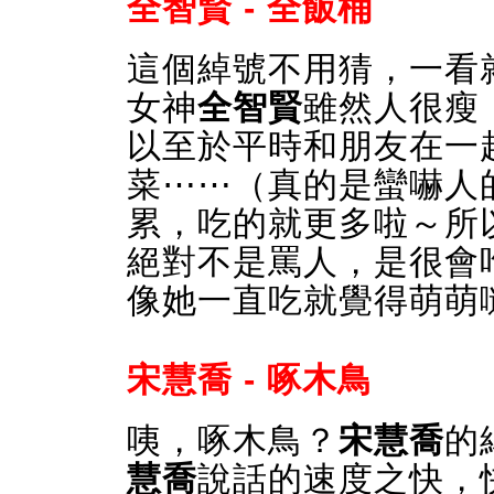
全智賢 - 全飯桶
這個綽號不用猜，一看
女神
全智賢
雖然人很瘦，
以至於平時和朋友在一
菜⋯⋯（真的是蠻嚇人
累，吃的就更多啦～所
絕對不是罵人，是很會
像她一直吃就覺得萌萌
宋慧喬 - 啄木鳥
咦，啄木鳥？
宋慧喬
的
慧喬
說話的速度之快，