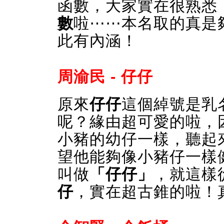
函數，大家實在很熟悉
數
啦⋯⋯本名取的真是
此有內涵！
周渝民 - 仔仔
原來
仔仔
這個綽號是乳
呢？緣由超可愛的啦，
小豬的幼仔一樣，聽起
望他能夠像小豬仔一樣
叫做
「仔仔」
，就這樣
仔
，實在超古錐的啦！