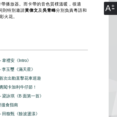
卡帶播放器。而卡帶的音色質樸溫暖，很適
A
詞則特別邀請
黃偉文
及
吳青峰
分別負責粵語和
彩火花。
- 韋禮安《Intro》
播 - 李玉璽《滿天星》
首次出動直擊花車巡遊
勇闖卡加利牛仔節！
播 - 梁詠琪《B 面第一首》
早餐搵食指南
播 - 田馥甄《餘波盪漾》