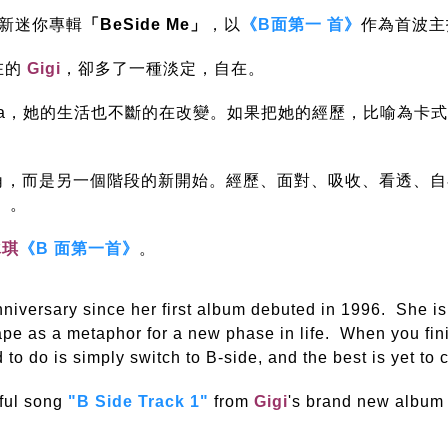
新迷你專輯
「BeSide Me」
，以
《B面第一 首》
作為首波主打
在的
Gigi
，卻多了一種淡定，自在。
fia，她的生活也不斷的在改變。如果把她的經歷，比喻為卡
角，而是另一個階段
的新開始。經歷、面對、吸收、看透、自在
」。
詠琪
《B 面第一首》
。
nniversary since her first album debuted in 1996.
She is
ape as a metaphor for a new phase in life. When you fin
 to do is simply switch to B-side, and the best is yet to
rful song
"B Side Track 1"
from
Gigi
's brand new albu