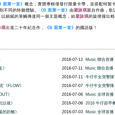
B 面第一首》
概念，實體專輯僅發行限量卡帶，並搭配特製
別不同的聆聽體驗。
《B 面第一首》
由
梁詠琪
親自作曲，
歌
，以細膩的筆觸傳達同一個主題概念，給
梁詠琪
的旋律撞出精
詠琪
出道二十年紀念作，
《B 面第一首》
的國語版
！
》
2016-07-12
Music 聯合首播 
就走》
2016-07-11
Music 聯合首
2016-07-11
牛仔牛女突擊隊
力宏《FLOW》
2016-07-07
牛仔牛女突擊隊
 OUT》
2016-07-06
Music 全球首
從此以後》
2016-07-06
2016 牛仔節
《最遠的距離》
2016-07-03
Music 全球首