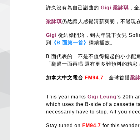
許久沒有為自己譜曲的
Gigi 梁詠琪
，全
梁詠琪
仍然讓人感覺清新爽朗，不過現
Gigi
從結
婚開始，到去年誕下女兒 So
到
《B 面第一首》
繼續播放。
B 面代表的，不是不值得提起的小小配
「翻過一面再唱 還有更多難預料的精彩
加拿大中文電台
FM94.7
，全球首播
梁
This year marks
Gigi Leung
’s 20th a
which uses the B-side of a cassette t
necessarily have to stop. All you need
Stay tuned on
FM94.7
for this wonde