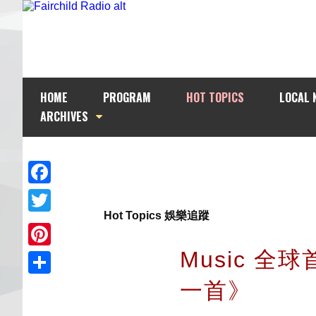
HOME
PROGRAM
HOT TOPICS
LOCAL 
ARCHIVES
Facebook
Hot Topics 娛樂追蹤
Twitter
Music 全
Pinterest
一首》
Share