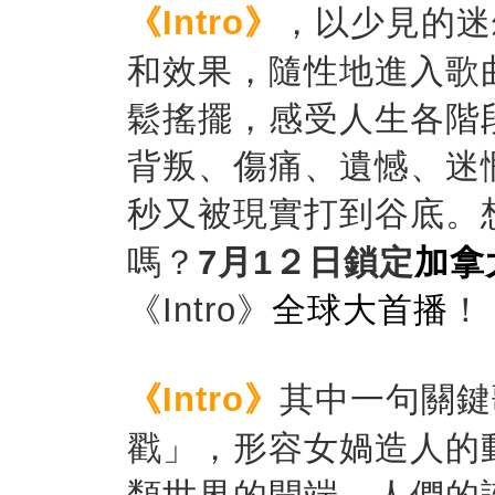
《
Intro
》
，
以
少見的迷
和效果，隨性地進入歌
鬆搖擺，感受人生各階
背叛、傷痛、遺憾、迷
秒又被現實打到谷底。
嗎？
7
月
1
２日鎖定
加拿
《
Intro
》
全球
大
首播
！
《
Intro
》
其中一句關鍵
戳」，形容女媧造人的