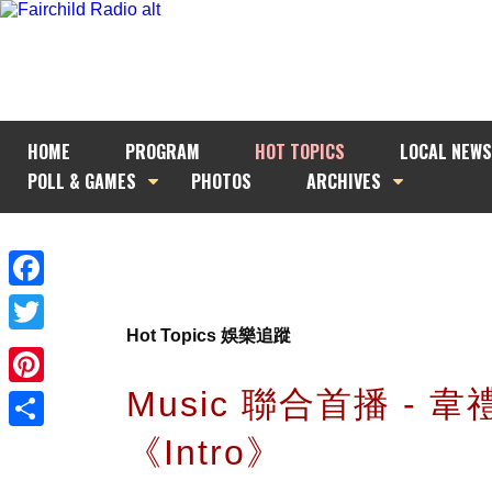
HOME
PROGRAM
HOT TOPICS
LOCAL NEWS
POLL & GAMES
PHOTOS
ARCHIVES
Facebook
Hot Topics 娛樂追蹤
Twitter
Music 聯合首播 - 韋
Pinterest
《Intro》
Share