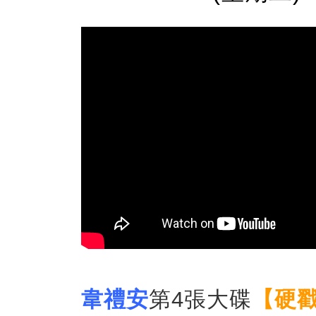
韋禮安
第
4
張大碟
【硬