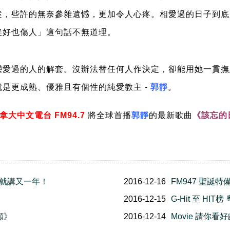
述，些許的無奈參雜遺憾，更加令人心疼。相愛過的日子到底
美好也傷人」這句話不無道理。
戀愛過的人的解套。沒辦法替任何人作決定，卻能用她一貫撫
是更成熟、優雅且有個性的純愛教主 -
郭靜
。
拿大中文電台 FM94.7
將全球首播
郭靜
的最新歌曲
《該忘的
講就講又一年！
2016-12-16
FM947 聖誕
2016-12-15
G-Hit 至 HI
顧》
2016-12-14
Movie 請你看