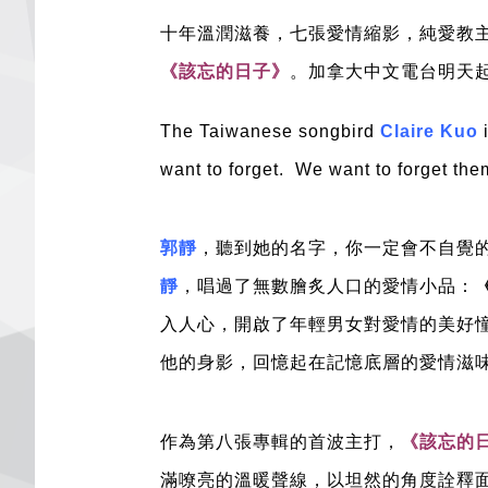
十年溫潤滋養，七張愛情縮影，純愛教
《該忘的日子》
。加拿大中文電台明天
The Taiwanese songbird
Claire Kuo
i
want to forget. We want to forget th
郭靜
，聽到她的名字，你一定會不自覺
靜
，唱過了無數膾炙人口的愛情小品：
入人心，開啟了年輕男女對愛情的美好
他的身影，回憶起在記憶底層的愛情滋
作為第八張專輯的首波主打，
《該忘的
滿嘹亮的溫暖聲線，以坦然的角度詮釋