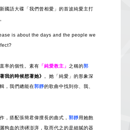
新國語大碟「我們曾相愛」的首波純愛主打
。
elease is about the days and the people we
rfect?
直率的個性。素有
「純愛教主」
之稱的
郭
著我的時候想著她》
。她「純愛」的形象深
輯，我們總能在
郭靜
的歌曲中找到你、我、
作，搭配張簡君偉擅長的曲式，
郭靜
用她飽
灑狗血的滂礡澎湃，取而代之的是細膩的器