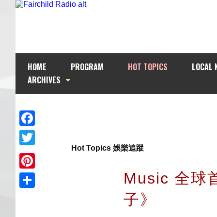
HOME
PROGRAM
HOT TOPICS
LOCAL 
ARCHIVES
Facebook
Hot Topics 娛樂追蹤
Twitter
Music 全
Pinterest
子》
Share