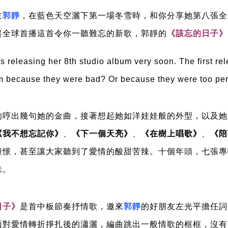
主
郭靜
，在藍色天空灑下第一場冬雪時，和你分享她第八張全
起全球首播這首令你一聽難忘的新歌，郭靜的
《該忘的日子》
s releasing her 8th studio album very soon. The first r
em because they were bad? Or because they were too pe
的哼出幾句她的金曲，接著想起她如洋娃娃般的外型，以及她
《我不想忘記你》
、
《下一個天亮》
、
《在樹上唱歌》
、
《陪
憧憬，甚至讓大家聽到了愛情的酸甜苦辣。十個年頭，七張專
味。
日子》
是首中板節奏抒情歌，邀來
郭靜
的好朋友左光平擔任詞
面對愛情轉折掙扎後的瀟灑，編曲跳出一般情歌的框框，沒有