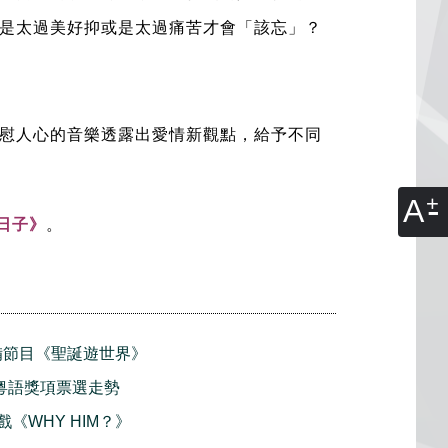
是太過美好抑或是太過痛苦才會「該忘」？
慰人心的音樂透露出愛情新觀點，給予不同
A
日子》
。
特備節目《聖誕遊世界》
T榜 粵語獎項票選走勢
好戲《WHY HIM？》