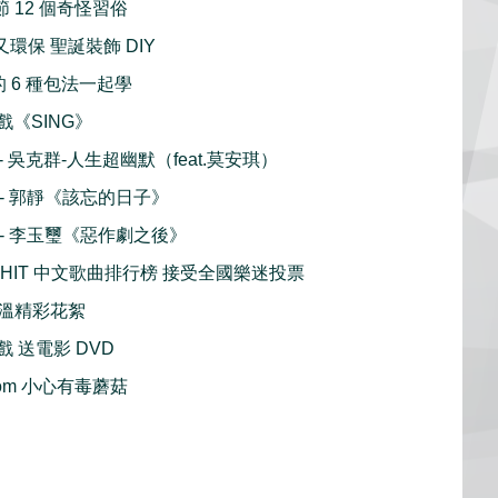
聖誕節 12 個奇怪習俗
漂亮又環保 聖誕裝飾 DIY
子的 6 種包法一起學
好戲《SING》
 - 吳克群-人生超幽默（feat.莫安琪）
播 - 郭靜《該忘的日子》
播 - 李玉璽《惡作劇之後》
至 HIT 中文歌曲排行榜 接受全國樂迷投票
溫精彩花絮
好戲 送電影 DVD
hroom 小心有毒蘑菇