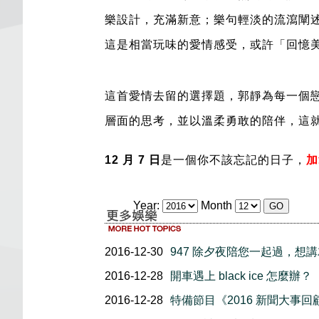
樂設計，充滿新意；樂句輕淡的流瀉闡
這是相當玩味的愛情感受，或許「回憶
這首愛情去留的選擇題，郭靜為每一個
層面的思考，並以溫柔勇敢的陪伴，這就
12 月 7 日
是一個你不該忘記的日子，
加
Year:
Month
2016-12-30
947 除夕夜陪您一起過，想
2016-12-28
開車遇上 black ice 怎麼辦？
2016-12-28
特備節目《2016 新聞大事回