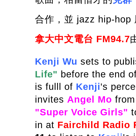
合作，並 jazz hip-h
拿大中文電台 FM94.7
Kenji Wu
sets to publ
Life"
before the end o
is fulll of
Kenji
's perce
invites
Angel Mo
from 
"Super Voice Girls"
t
in at
Fairchild Radio