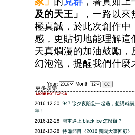
家」
的
克群
，著實如上
及的天王」
，一路以來
極真誠，於此次創作中
感，更貼切地能理解這
天真爛漫的加油鼓勵，
幻泡泡，提醒我們什麼
Year:
Month
2016-12-30
947 除夕夜陪您一起過，想講就
年！
2016-12-28
開車遇上 black ice 怎麼辦？
2016-12-28
特備節目《2016 新聞大事回顧》