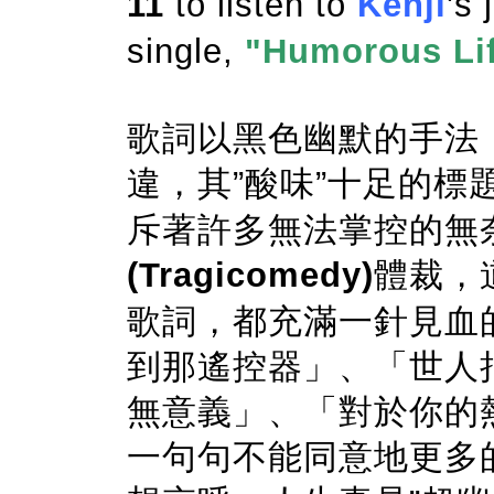
11
to listen to
Kenji
's 
single,
"Humorous Li
歌詞以黑色幽默的手法
違，其”酸味”十足的標
斥著許多無法掌控的無
(Tragicomedy)
體裁，
歌詞，都充滿一針見血
到那遙控器」、「世人
無意義」、「對於你的
一句句不能同意地更多