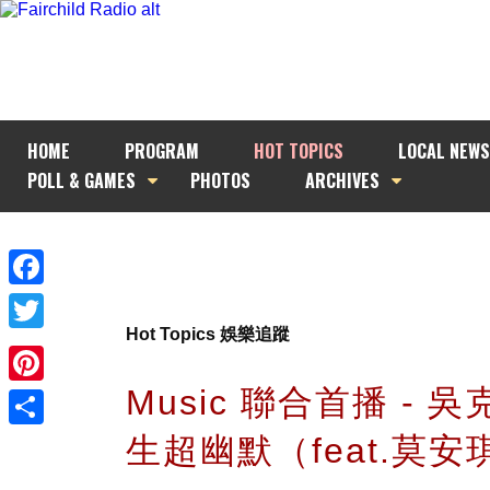
HOME
PROGRAM
HOT TOPICS
LOCAL NEWS
POLL & GAMES
PHOTOS
ARCHIVES
Facebook
Hot Topics 娛樂追蹤
Twitter
Music 聯合首播 - 吳
Pinterest
生超幽默（feat.莫安
Share