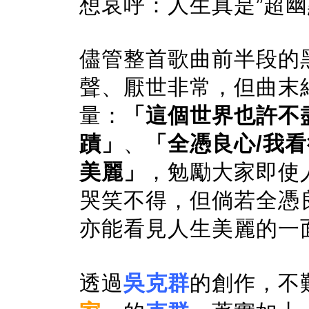
想哀呼：人生真是”超幽
儘管整首歌曲前半段的
聲、厭世非常，但曲末
量：
「這個世界也許不
蹟」
、
「全憑良心/我
美麗」
，勉勵大家即使
哭笑不得，但倘若全憑
亦能看見人生美麗的一
透過
吳克群
的創作，不