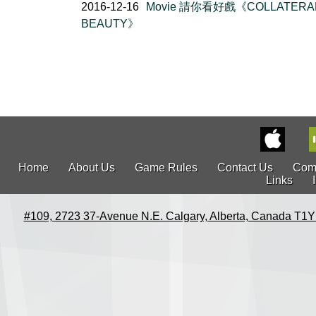
2016-12-16
Movie 請你看好戲《COLLATERA
BEAUTY》
Home
About Us
Game Rules
Contact Us
Com
Links
#109, 2723 37-Avenue N.E. Calgary, Alberta, Canada T1