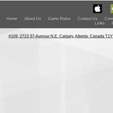
Home
About Us
Game Rules
Contact Us
Com
Links
#109, 2723 37-Avenue N.E. Calgary, Alberta, Canada T1