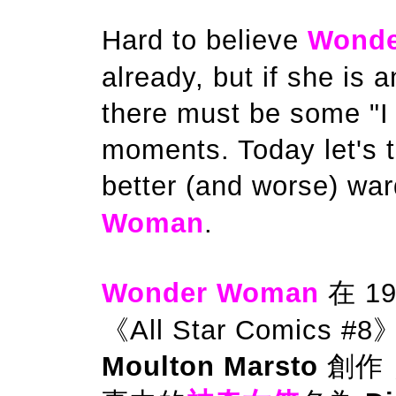
Hard to believe
Wond
already, but if she is a
there must be some "I 
moments. Today let's t
better (and worse) w
Woman
.
Wonder Woman
在 1
《All Star Comic
Moulton Marsto
創作