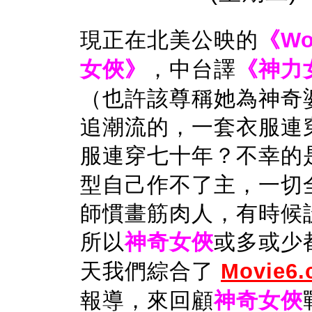
現正在北美公映的
《Wo
女俠》
，中台譯
《神力
（也許該尊稱她為神奇
追潮流的，一套衣服連
服連穿七十年？不幸的
型自己作不了主，一切
師慣畫筋肉人，有時候
所以
神奇女俠
或多或少
天我們綜合了
Movie6
報導，來回顧
神奇女俠