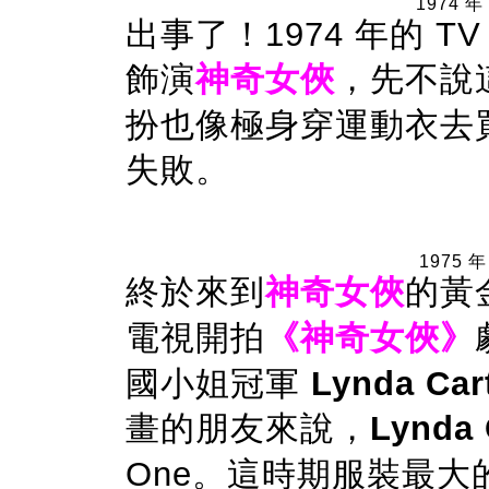
1974 年
出事了！1974 年的 TV
飾演
神奇女俠
，先不說這
扮也像極身穿運動衣去
失敗。
1975 年
終於來到
神奇女俠
的黃金
電視開拍
《神奇女俠》
國小姐冠軍
Lynda Car
畫的朋友來說，
Lynda 
One。這時期服裝最