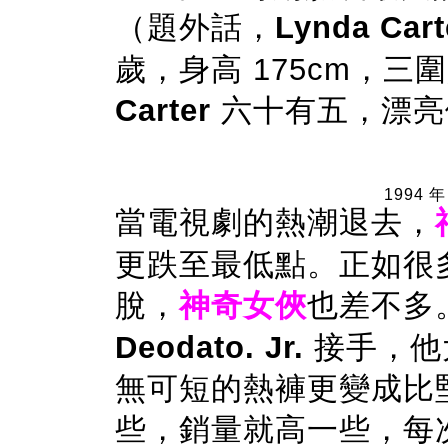
（題外話，
Lynda Cart
歲，身高 175cm，三圍是
Carter
六十有五，漂亮
1994 年
當電視劇的熱潮退去，
更跌至最低點。正如很
脫，
神奇女俠
也差不多
Deodato. Jr.
接手，他大
無可短的熱褲更變成比
些，銷量就高一些，每