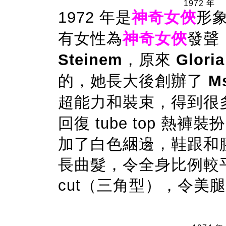
1972 年
1972 年是
神奇女俠
形象
有女性為
神奇女俠
發聲
Steinem
，原來
Glori
的，她長大後創辦了
M
超能力和裝束，得到很
回復 tube top 熱褲
加了白色綑邊，鞋跟和
長曲髮，令全身比例較平
cut（三角型），令美