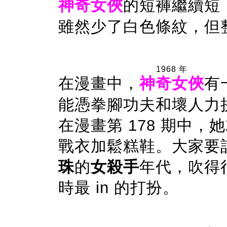
神奇女俠
的短褲繼續短
雖然少了白色條紋，但整個 l
1968 年
在漫畫中，
神奇女俠
有
能憑拳腳功夫和壞人力
在漫畫第 178 期中
戰衣加鬆糕鞋。大家要記
珠
的
女殺手
年代，吹得很
時最 in 的打扮。