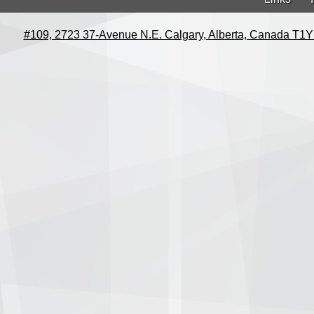
#109, 2723 37-Avenue N.E. Calgary, Alberta, Canada T1