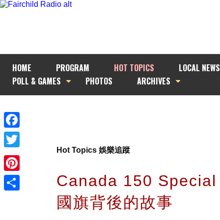
HOME
PROGRAM
HOT TOPICS
LOCAL NEWS
POLL & GAMES
PHOTOS
ARCHIVES
Facebook
Hot Topics 娛樂追蹤
Twitter
Canada 150 Speci
Pinterest
國旗背後的故事
Share