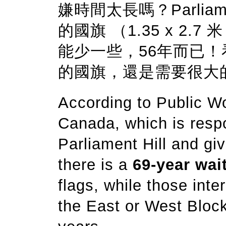
嫌時間太長嗎？Parliam
的國旗 （1.35 x 2.7 
能少一些，56年而已
的國旗，還是需要很大
According to Public 
Canada, which is respo
Parliament Hill and gi
there is a
69-year wait
flags, while those inte
the East or West Block