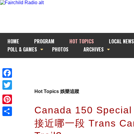
HOME
PROGRAM
HOT TOPICS
LOCAL NEWS
POLL & GAMES
PHOTOS
ARCHIVES
Facebook
Hot Topics 娛樂追蹤
Twitter
Canada 150 Specia
Pinterest
接近哪一段 Trans Ca
Share