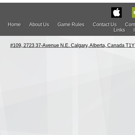
Home
About Us
Game Rules
Contact Us
Com
Links
#109, 2723 37-Avenue N.E. Calgary, Alberta, Canada T1