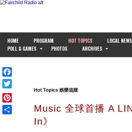
HOME
PROGRAM
HOT TOPICS
LOCAL NEWS
POLL & GAMES
PHOTOS
ARCHIVES
Facebook
Hot Topics 娛樂追蹤
Twitter
Music 全球首播 A LIN
Pinterest
In》
Share