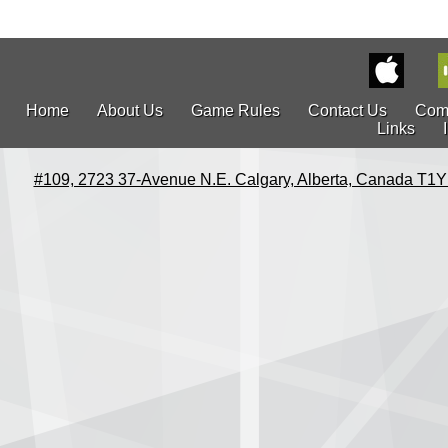
Home
About Us
Game Rules
Contact Us
Com
Links
#109, 2723 37-Avenue N.E. Calgary, Alberta, Canada T1