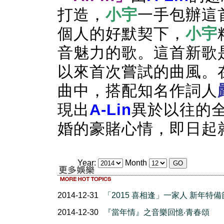
打造，
小宇
一手包辦這
個人的好默契下，
小宇
音魅力的歌。這首
新歌
以來首次嘗試的曲風。
曲中，搭配知名作詞人
現出
A-Lin
異於以往的全
婚的豪賭心情，即日起
Year:
Month
2014-12-31
「2015 喜相逢」一家人 新年特
2014-12-30
『當年情』之音樂回憶‧青春頌