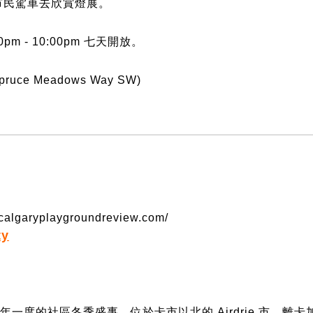
市民駕車去欣賞
燈展。
0pm - 10:00pm
七天開放。
pruce Meadows Way SW)
//calgaryplaygroundreview.com/
ty
年一度的社區冬季盛事，位於卡市以北的 Airdrie 市，離