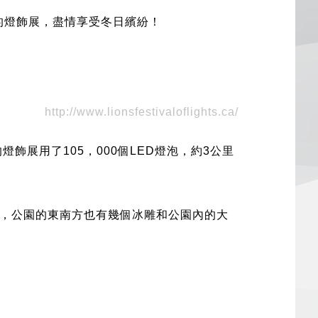
的燈飾展，盡情享受冬日繽紛！
http://www.lionsfestivaloflights.ca/
展用了105，000個LED燈泡，約3公里
，公園的東南方也有幾個冰雕和公園內的大