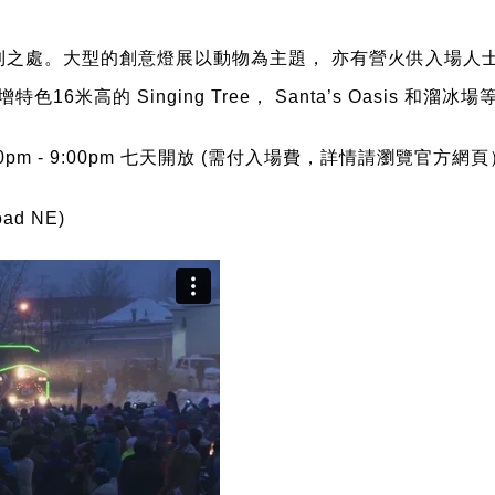
到之處。大型的創意燈展以動物為主題，
亦有營火供入場人
增特色
16
米高的
Singing Tree
，
Santa
’
s Oasis
和溜冰場
0pm - 9:00pm
七天開放
(
需付入場費，詳情請瀏覽官方網頁
oad NE)