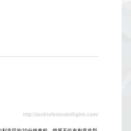
http://airdriefestivaloflights.com/
卡加利市區約20分鐘車程。燈展不但有創意造型