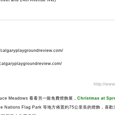
//calgaryplaygroundreview.com/
//calgaryplaygroundreview.com/
http://ww
ruce Meadows
看看另一個免費燈飾展，
Christmas at Sp
the Nations Flag Park
等地方佈置約
75
公里長的燈飾，
喜歡