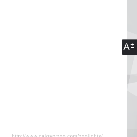
A
http://www.calgaryzoo.com/zoolights/