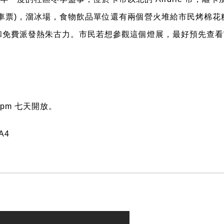
車票)，溜冰場，食物飲品單位還有兩個營火堆給市民烤棉
和免費派發熱朱古力。市民若想參觀這個燈展，最好預先查看
00pm
七天開放。
1A4