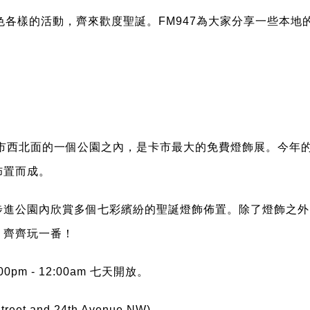
色各樣的活動，齊來歡度聖誕。FM947為大家分享一些本地
市西北面的一個公園之內，是卡市最大的免費燈飾展。今年的燈飾
佈置而成。
步進公園內欣賞多個七彩繽紛的聖誕燈飾佈置。除了燈飾之外
，齊齊玩一番！
00pm - 12:00am
七天開放。
Street and 24th Avenue NW)