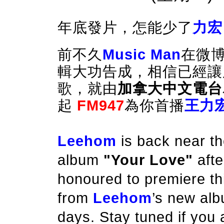
年底發片，怎能少了
力宏
前不久
Music Man
在微博
輯大功告成，相信已經讓
歌，就由
加拿大中文電台
起
FM947
為你首播
王力
Leehom
is back near th
album
"Your Love"
afte
honoured to premiere thi
from
Leehom
’s new alb
days. Stay tuned if you a