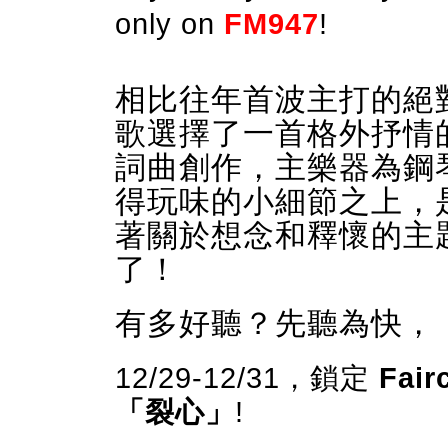
only on
FM947
!
相比往年首波主打的絕
歌選擇了一首格外抒情
詞曲創作，主樂器為鋼
得玩味的小細節之上，
著關於想念和釋懷的主
了！
有多好聽？先聽為快，
12/29-12/31，鎖定
Fair
「裂心」
!