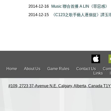
2014-12-16
Music 聯合首播 A LIN《罪惡感》
2014-12-15
《C123之歌手藝人逐個捉》譚玉
Home
About Us
Game Rules
Contact Us
Com
Links
#109, 2723 37-Avenue N.E. Calgary, Alberta, Canada T1