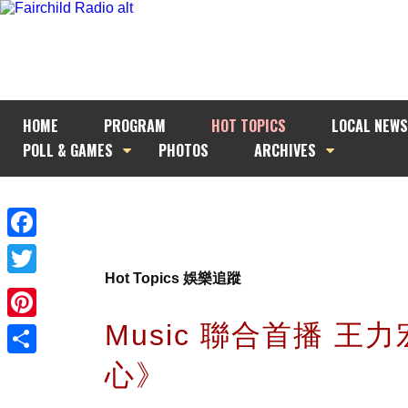
HOME
PROGRAM
HOT TOPICS
LOCAL NEWS
POLL & GAMES
PHOTOS
ARCHIVES
Facebook
Hot Topics 娛樂追蹤
Twitter
Music 聯合首播 王
Pinterest
心》
Share