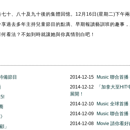
港七十、八十及九十後的集體回憶。
12
月
16
日
(
星期二
)
下午兩
分享過去多年主持兒童節目的點滴、早期報讀藝訓班的趣事，
有何看法？
不如到時就讓她與你真情剖白吧
！
年特備節目
2014-12-15
Music 聯合
頌
2014-12-12
「加拿大至HIT
展開！
5!
2014-12-10
Music 全球
康蕎
2014-12-09
Music 聯合
心》
2014-12-08
Movie 請你看好
回顧」