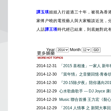
譚玉瑛
姐姐入行超過三十年，被視為香
家傅户曉的電視藝人與大家暢談近況，
人話
譚王瑛
時代經已結束，到底她對此
Year:
Month
2014-12-31
「2015 喜相逢」一家人 新
2014-12-30
『當年情』之音樂回憶‧青春
2014-12-30
『20‧15除夕夜』陪你邁向201
2014-12-29
心水歌曲歌手 --- DJ Joyce 
2014-12-29
Music 聯合首播 王力宏《裂
2014-12-29
「2014 人情事 之 新聞大事