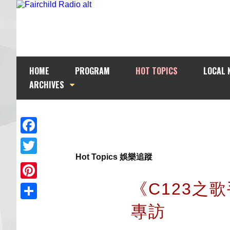
HOME
PROGRAM
HOT TOPICS
LOCAL 
ARCHIVES
Facebook
Hot Topics 娛樂追蹤
Twitter
《C123之
Pinterest
專訪
Share