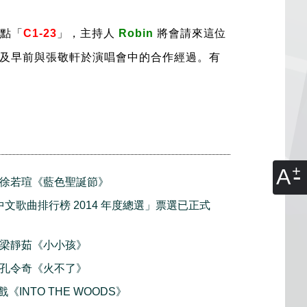
點「
C1-23
」，主持人
Robin
將會請來這位
及早前與張敬軒於演唱會中的合作經過。有
A
首播 徐若瑄《藍色聖誕節》
中文歌曲排行榜 2014 年度總選」票選已正式
首播 梁靜茹《小小孩》
首播 孔令奇《火不了》
戲《INTO THE WOODS》