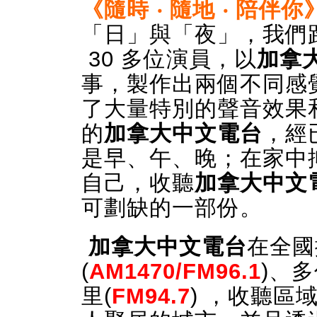
《隨時 ‧ 隨地 ‧ 陪伴你
「日」與「夜」，我們跑
30 多位演員，以
加拿
事，製作出兩個不同感覺
了大量特別的聲音效果
的
加拿大中文電台
，經
是早、午、晚；在家中
自己，收聽
加拿大中文
可劃缺的一部份。
加拿大中文電台
在全國
(
AM1470/FM96.1
)、多
里(
FM94.7
) ，收聽