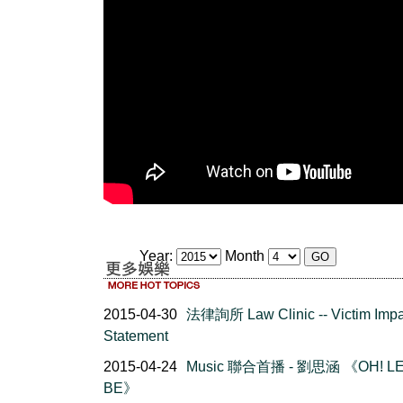
Year:
Month
2015-04-30
法律詢所 Law Clinic -- Victim Impa
Statement
2015-04-24
Music 聯合首播 - 劉思涵 《OH! LE
BE》