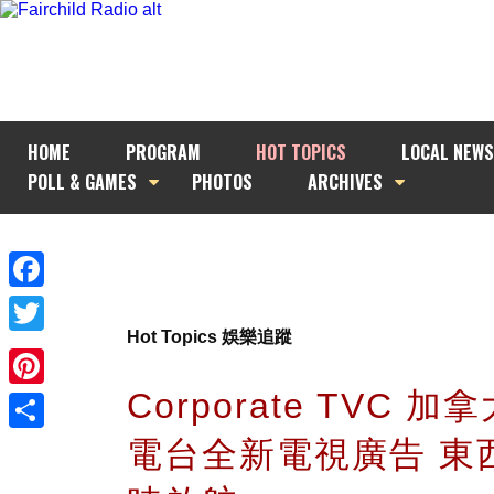
HOME
PROGRAM
HOT TOPICS
LOCAL NEWS
POLL & GAMES
PHOTOS
ARCHIVES
Facebook
Hot Topics 娛樂追蹤
Twitter
Corporate TVC 
Pinterest
電台全新電視廣告 東
Share