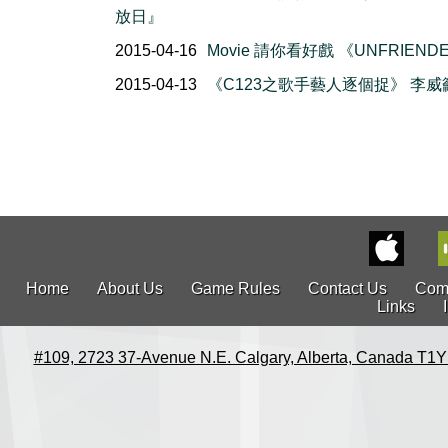
放日』
2015-04-16
Movie 請你看好戲 《UNFRIEND
2015-04-13
《C123之歌手藝人逐個捉》 李威
Home
About Us
Game Rules
Contact Us
Com
Links
#109, 2723 37-Avenue N.E. Calgary, Alberta, Canada T1