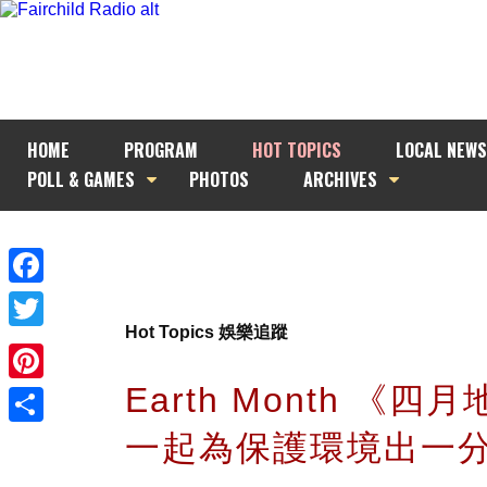
HOME
PROGRAM
HOT TOPICS
LOCAL NEWS
POLL & GAMES
PHOTOS
ARCHIVES
Facebook
Hot Topics 娛樂追蹤
Twitter
Earth Month 《四
Pinterest
一起為保護環境出一
Share