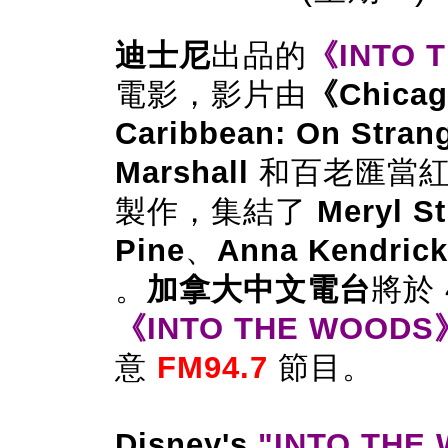
迪士尼
出品
的
《INTO 
電影，影片由
《Chica
Caribbean: On Stran
Marshall
和百老匯當紅
製作，集結了
Meryl St
Pine
、
Anna Kendric
。
加拿大中文電台
將於 
《INTO THE WOODS
意
FM94.7
節目。
Disney's
"INTO THE