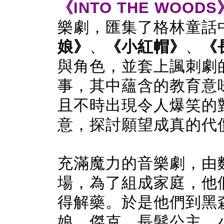
《INTO THE WOODS
樂劇，匯集了格林童話
娘
》
、
《
小紅帽
》
、
《
與角色，並套上諷刺劇
事，其中蘊含的教育意
且不時出現令人爆笑的
意，探討願望成真的代
充滿魔力的音樂劇，由
場，為了組成家庭，他
得解藥。於是他們到黑
娘、傑克、長髮公主、