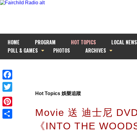
HOME
PROGRAM
HOT TOPICS
LOCAL NEWS
POLL & GAMES
PHOTOS
ARCHIVES
Facebook
Hot Topics 娛樂追蹤
Twitter
Movie 送 迪士尼 DV
Pinterest
《INTO THE WOOD
Share