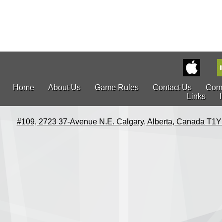
Home
About Us
Game Rules
Contact Us
Com
Links
#109, 2723 37-Avenue N.E. Calgary, Alberta, Canada T1