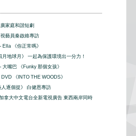
推廣家庭和諧短劇
亞視藝員秦啟維專訪
 - Ella 《你正常嗎》
th 《四月地球月》 一起為保護環境出一分力！
 - 大嘴巴 《Funky 那個女孩》
 DVD 《INTO THE WOODS》
藝人逐個捉》 白健恩專訪
 TVC 加拿大中文電台全新電視廣告 東西兩岸同時