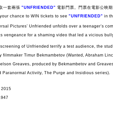
取一套兩張
"UNFRIENDED"
電影門票。門票
在電影公映期
 your chance to WIN tickets to see
"UNFRIENDED"
in th
ersal Pictures' Unfriended unfolds over a teenager's co
 vengeance for a shaming video that led a vicious bully t
screening of Unfriended terrify a test audience, the studi
y filmmaker Timur Bekmambetov (Wanted, Abraham Linco
y Nelson Greaves, produced by Bekmambetov and Greave
 Paranormal Activity, The Purge and Insidious series).
, 2015
 1947