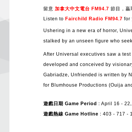
留意
加拿大中文電台
FM94.7
節目
，
贏
Listen to
Fairchild Radio
FM94.7
for
Ushering in a new era of horror, Univ
stalked by an unseen figure who seeks
After Universal executives saw a test 
developed and conceived by visionar
Gabriadze, Unfriended is written b
for Blumhouse Productions (Ouija and
遊戲日期 Game Period
: April 16 - 22
遊戲熱線 Game Hotline
: 403 - 717 -