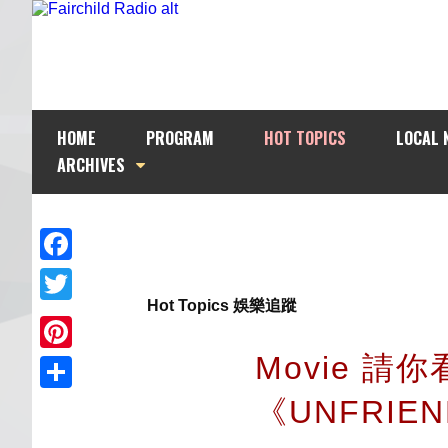
HOME
PROGRAM
HOT TOPICS
LOCAL 
ARCHIVES
Facebook
Hot Topics 娛樂追蹤
Twitter
Movie 請
Pinterest
《UNFRIE
Share