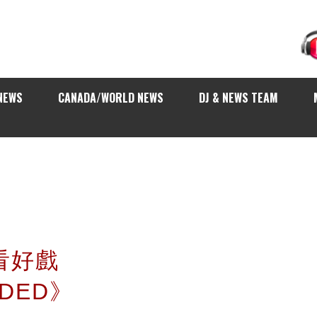
NEWS
CANADA/WORLD NEWS
DJ & NEWS TEAM
你看好戲
NDED》