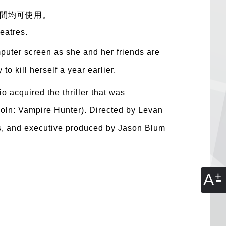
間均可使用。
eatres.
mputer screen as she and her friends are
o kill herself a year earlier.
o acquired the thriller that was
ln: Vampire Hunter). Directed by Levan
s, and executive produced by Jason Blum
A