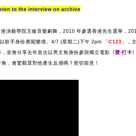
 to the interview on archive
演藝學院主修音樂劇舞，2010 年參選香港先生選舉，201
年以歌手身份勇闖樂壇。
4/7 (
星期二
)
下午
2pm 「
C123
」
，
事，並會分享去年首次以男主角身份參與獨立電影《
愛‧打卡
奸角，會驚觀眾對他產生反感嗎？密切留意！