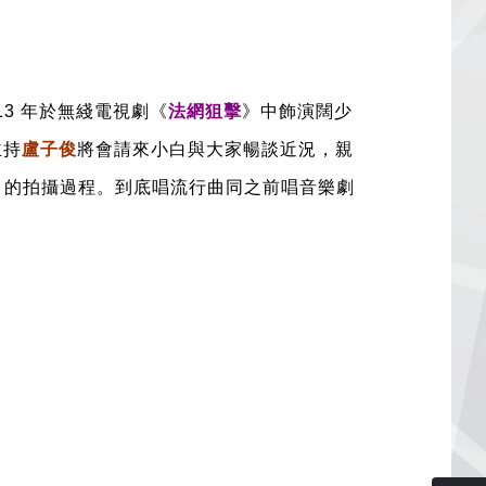
3 年於無綫電視劇《
法網狙擊
》中飾演闊少
主持
盧子俊
將會請來小白與大家暢談近況，親
》
的拍攝過程。到底唱流行曲同之前唱音樂劇