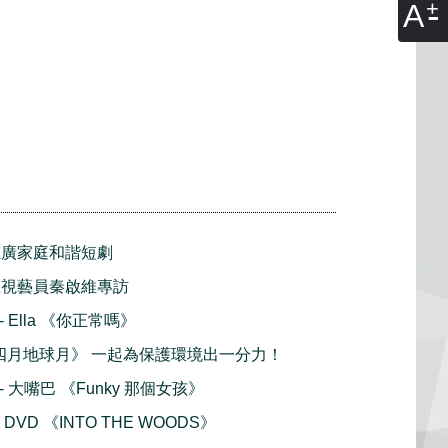
A
推廣家庭和諧短劇
亞視藝員秦啟維專訪
 - Ella 《你正常嗎》
th 《四月地球月》 一起為保護環境出一分力！
 - 大嘴巴 《Funky 那個女孩》
 DVD 《INTO THE WOODS》