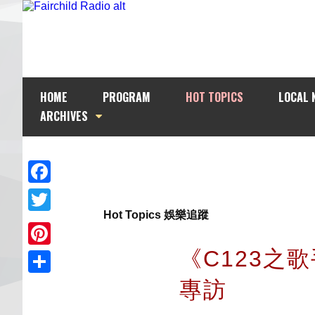
HOME
PROGRAM
HOT TOPICS
LOCAL 
ARCHIVES
Facebook
Hot Topics 娛樂追蹤
Twitter
《C123之
Pinterest
專訪
Share