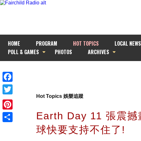
HOME
PROGRAM
HOT TOPICS
LOCAL NEWS
POLL & GAMES
PHOTOS
ARCHIVES
Facebook
Hot Topics 娛樂追蹤
Twitter
Earth Day 11 張震
Pinterest
球快要支持不住了!
Share