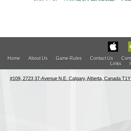
Home
About Us
Game Rules
Contact Us
Com
Links
#109, 2723 37-Avenue N.E. Calgary, Alberta, Canada T1