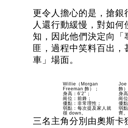
更令人擔心的是，搶銀
人還行動緩慢，對如何
知，因此他們決定向「
匪，過程中笑料百出，
車」場面。
Willie（Morgan
Joe
Freeman 飾）；
飾
身高：6'2"；
身高
崗位：前鋒；
崗
優點：非常理性；
優
弱點：每次提及家人就
弱
很 down。
齊
三名主角分別由奧斯卡