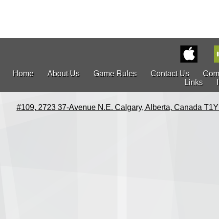
Home
About Us
Game Rules
Contact Us
Com
Links
#109, 2723 37-Avenue N.E. Calgary, Alberta, Canada T1