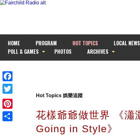
HOME
PROGRAM
HOT TOPICS
LOCAL NEWS
POLL & GAMES
PHOTOS
ARCHIVES
Facebook
Hot Topics 娛樂追蹤
Twitter
花樣爺爺做世界 《瀟
Pinterest
Going in Style》
Share