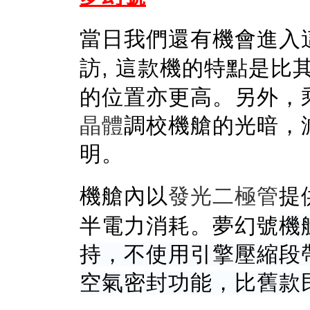
當日我們還有機會進入
訪
,
這款機的特
點
是
比
的位置亦更高。另外
，
晶體
調校機艙的光暗，
明。
機艙
內以
發光二極管
提
半電力消耗。
夢幻號
機
持，不使用引擎壓縮段
空氣密封功能，比舊款