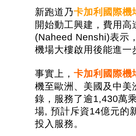
新跑道乃
卡加利國際機
開始動工興建，費用高
(Naheed Nenshi)
表示
機場大樓
啟
用後能進一
事實上
，
卡加利國際機
機至歐洲、美國及中美
錄
，
服務了逾
1,430
萬
場
,
預計斥資
14
億元的
投入服務
。