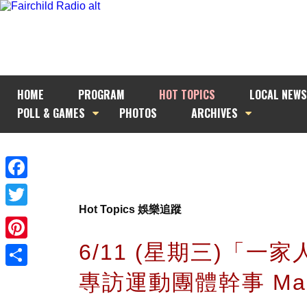
HOME
PROGRAM
HOT TOPICS
LOCAL NEWS
POLL & GAMES
PHOTOS
ARCHIVES
Facebook
Hot Topics 娛樂追蹤
Twitter
6/11 (星期三)「一
Pinterest
專訪運動團體幹事 Mar
Share