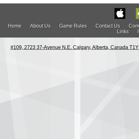
Home
About Us
Game Rules
Contact Us
Com
Links
#109, 2723 37-Avenue N.E. Calgary, Alberta, Canada T1