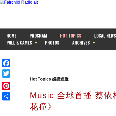
HOME
PROGRAM
HOT TOPICS
LOCAL NEWS
POLL & GAMES
PHOTOS
ARCHIVES
Facebook
Hot Topics 娛樂追蹤
Twitter
Music 全球首播 蔡
Pinterest
花瞳》
Share