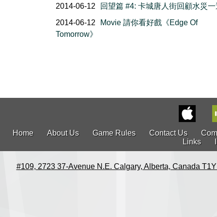
2014-06-12
回望篇 #4: 卡城唐人街回顧水災
2014-06-12
Movie 請你看好戲《Edge Of
Tomorrow》
Home
About Us
Game Rules
Contact Us
Com
Links
#109, 2723 37-Avenue N.E. Calgary, Alberta, Canada T1