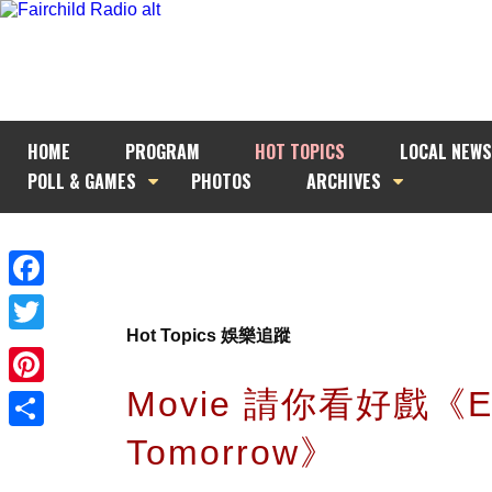
HOME
PROGRAM
HOT TOPICS
LOCAL NEWS
POLL & GAMES
PHOTOS
ARCHIVES
Facebook
Hot Topics 娛樂追蹤
Twitter
Movie 請你看好戲《Ed
Pinterest
Tomorrow》
Share