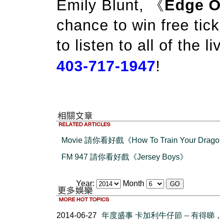
Emily Blunt, 《
Edge O
chance to win free tic
to listen to all of the 
403-717-1947
!
Movie 請你看好戲《How To Train Your Drag
FM 947 請你看好戲《Jersey Boys》
Year:
Month
2014-06-27
年度盛事 卡加利牛仔節 -- 有得睇