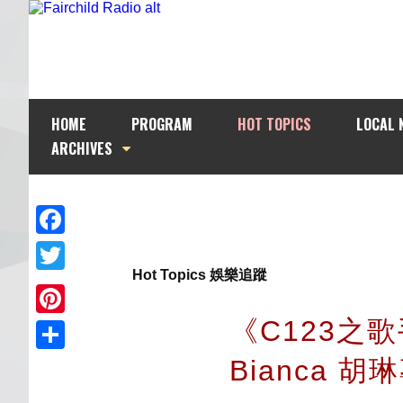
HOME
PROGRAM
HOT TOPICS
LOCAL 
ARCHIVES
Facebook
Hot Topics 娛樂追蹤
Twitter
《C123之
Pinterest
Bianca 胡
Share