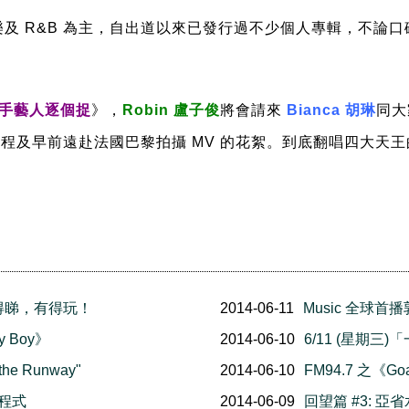
及 R&B 為主，自出道以來已發行過不少個人專輯，不論
歌手藝人逐個捉
》，
Robin 盧子俊
將會請來
Bianca 胡琳
同大
過程及早前遠赴法國巴黎拍攝 MV 的花絮。到底翻唱四大天
有得睇，有得玩！
2014-06-11
Music 全球
 Boy》
2014-06-10
6/11 (星期三
he Runway"
2014-06-10
FM94.7 之《G
用程式
2014-06-09
回望篇 #3: 亞省