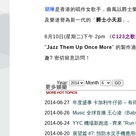
胡琳
是香港的唱作女歌手，曲風以爵士樂
及樂迷譽為新一代的「
爵士小天后
」。
6月10日(星期二)下午 2pm 《
C123之
"
Jazz Them Up Once More
" 的製作
趣? 密切留意訪問！
Year:
Month
2014-06-27
年度盛事 卡加利牛仔節 -- 
2014-06-26
Music 全球首播 王心凌《Baby
2014-06-24
YYC 機場新跑道 - 齊來 "Run t
2014-06-20
展望篇 #7: 預防水災手機應