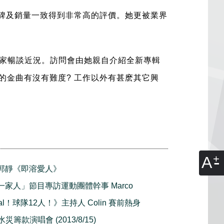
口碑及銷量一致得到非常高的評價。
她更被業界
家暢談近況。訪問會由她親自介紹全新專輯
王的金曲有沒有難度? 工作以外有甚麽其它興
A
首播郭靜《即溶愛人》
)「一家人」節目專訪運動團體幹事 Marco
oal！球隊12人！》主持人 Colin 賽前熱身
水災籌款演唱會 (2013/8/15)