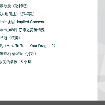
首播 蕭敬騰《吻我吧》
手藝人逐個捉》胡琳專訪
ic: 默許 Implied Consent
2013年卡加利牛仔節之災後情況
播 品冠《蜿蜒》
How To Train Your Dragon 2》
播 潘瑋柏 楊丞琳《打呼》
省水災的前後 48 小時