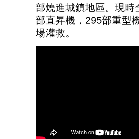
部燒進城鎮地區。現時全
部直昇機，295部重型
場灌救。