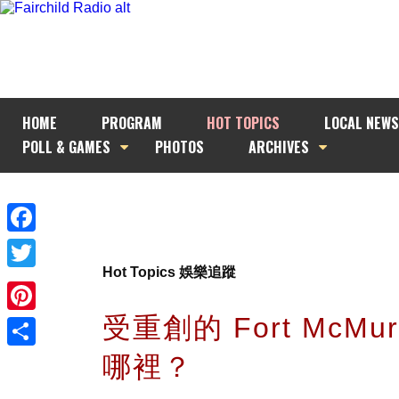
HOME
PROGRAM
HOT TOPICS
LOCAL NEWS
POLL & GAMES
PHOTOS
ARCHIVES
Facebook
Hot Topics 娛樂追蹤
Twitter
受重創的 Fort McMur
Pinterest
哪裡？
Share