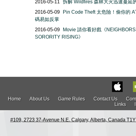
2016-05-11
拆解 Wildfires 森林大火迅速蔓
2016-05-09
Pin Code Theft 太危險！偷你的 A
碼易如反掌
2016-05-09
Movie 請你看好戲《NEIGHBORS 
SORORITY RISING》
Home
About Us
Game Rules
Contact Us
Com
Links
#109, 2723 37-Avenue N.E. Calgary, Alberta, Canada T1