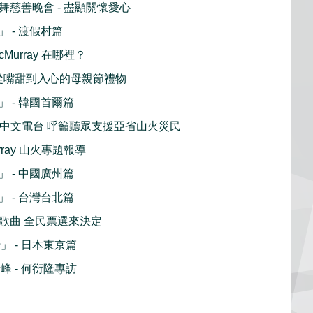
20 聲舞慈善晚會 - 盡顯關懷愛心
 - 渡假村篇
cMurray 在哪裡？
ing 從嘴甜到入心的母親節禮物
 - 韓國首爾篇
 加拿大中文電台 呼籲聽眾支援亞省山火災民
urray 山火專題報導
 - 中國廣州篇
 - 台灣台北篇
喜愛歌曲 全民票選來決定
 - 日本東京篇
版青峰 - 何衍隆專訪