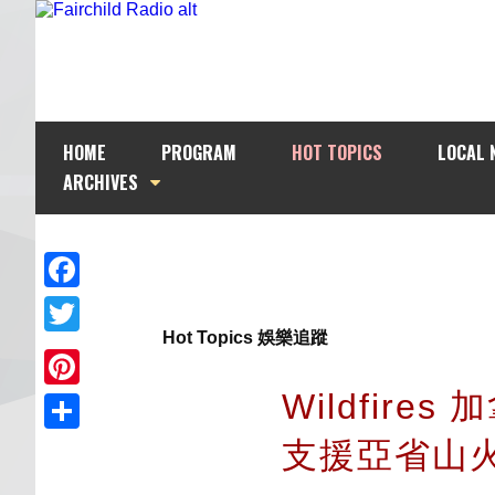
HOME
PROGRAM
HOT TOPICS
LOCAL 
ARCHIVES
Facebook
Hot Topics 娛樂追蹤
Twitter
Wildfir
Pinterest
支援亞省山
Share