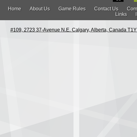
Home
About Us
Game Rules
Contact Us
Com
Links
#109, 2723 37-Avenue N.E. Calgary, Alberta, Canada T1