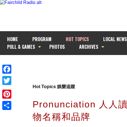
HOME
PROGRAM
HOT TOPICS
LOCAL NEWS
POLL & GAMES
PHOTOS
ARCHIVES
Facebook
Hot Topics 娛樂追蹤
Twitter
Pronunciation 人
Pinterest
物名稱和品牌
Share