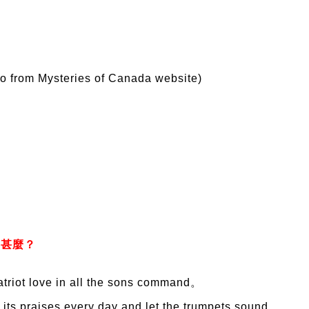
o from Mysteries of Canada website)
。
是甚麼？
triot love in all the sons command。
its praises every day and let the trumpets sound。