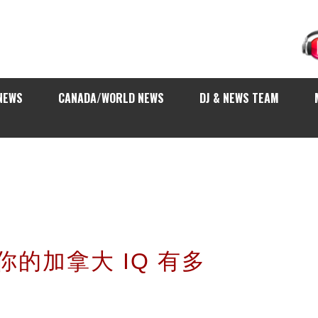
NEWS
CANADA/WORLD NEWS
DJ & NEWS TEAM
Q 你的加拿大 IQ 有多