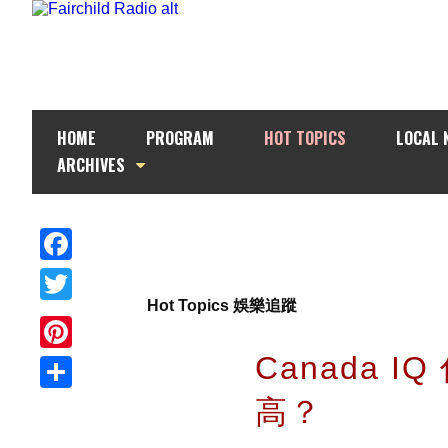
HOME
PROGRAM
HOT TOPICS
LOCAL 
ARCHIVES
Facebook
Hot Topics 娛樂追蹤
Twitter
Canada I
Pinterest
高？
Share