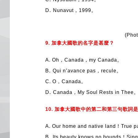
.
D
Nunavut，1999。
(Phot
9. 加拿大國歌的名字是甚麼？
A.
Oh，Canada，my Canada。
.
B
Qui n’avance pas，recule。
C.
O，Canada。
.
D
Canada，My Soul Rests in Thee
10. 加拿大國歌中的第二和第三句歌詞
A.
Our home and native land！True pa
.
B
Its beauty knows no bounds！Sing 