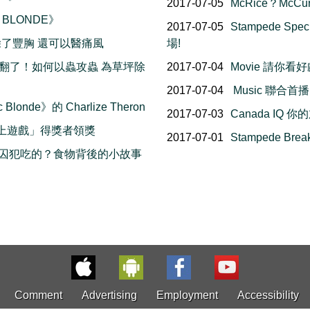
2017-07-05
McRice？McCu
 BLONDE》
2017-07-05
Stampede S
t 木瓜除了豐胸 還可以醫痛風
場!
草坪全被翻了！如何以蟲攻蟲 為草坪除
2017-07-04
Movie 請你看
2017-07-04
Music 聯合首播
onde》的 Charlize Theron
2017-07-03
Canada IQ 
網上遊戲」得獎者領獎
2017-07-01
Stampede Br
d 龍蝦是給囚犯吃的？食物背後的小故事
Comment
Advertising
Employment
Accessibility