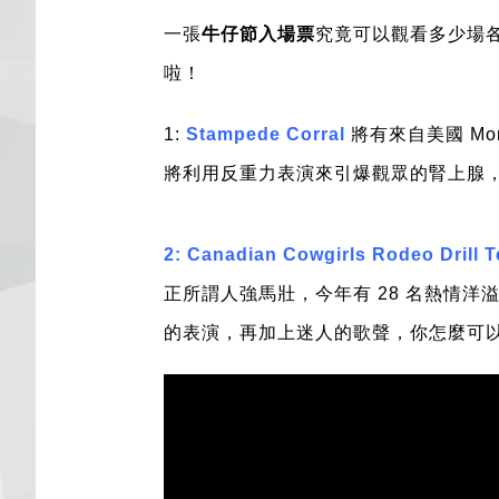
一張
牛仔節入場票
究竟可以觀看多少場
啦！
1:
Stampede Corral
將有來自美國 Mon
將利用反重力表演來引爆觀眾的腎上腺，
2: Canadian Cowgirls Rodeo Drill 
正所謂人強馬壯，今年有 28 名熱情洋
的表演，再加上迷人的歌聲，你怎麼可