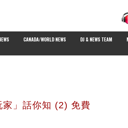
NEWS
CANADA/WORLD NEWS
DJ & NEWS TEAM
家」話你知 (2) 免費