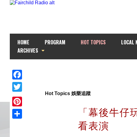
HOME
PROGRAM
HOT TOPICS
LOCAL 
ARCHIVES
Facebook
Hot Topics 娛樂追蹤
Twitter
「幕後牛仔玩
Pinterest
看表演
Share