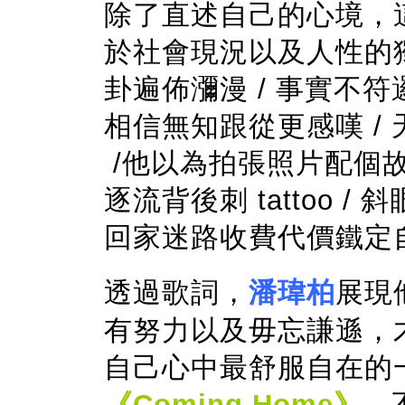
除了直述自己的心境，
於社會現況以及人性的
卦遍佈瀰漫 / 事實不
相信無知跟從更感嘆 /
/他以為拍張照片配個故
逐流背後刺 tattoo / 斜
回家迷路收費代價鐵定
透過歌詞，
潘瑋柏
展現
有努力以及毋忘謙遜，
自己心中最舒服自在的
《Coming Home》
，