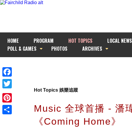
HOME
PROGRAM
HOT TOPICS
LOCAL NEWS
POLL & GAMES
PHOTOS
ARCHIVES
Facebook
Hot Topics 娛樂追蹤
Twitter
Music 全球首播 - 潘
Pinterest
《Coming Home》
Share