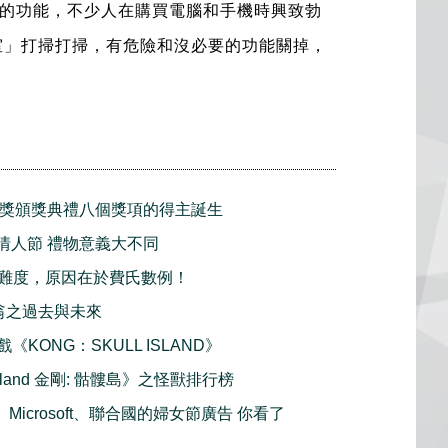
的功能，不少人在購買電腦和手機時興致勃
制室」打掃打掃，有危險和沒必要的功能關掉，
民獎頒獎典禮八個獎項的得主誕生
 白色情人節 禮物意義大不同
難度，原因在於費氏數例！
大富翁之過去與未來
戲《KONG：SKULL ISLAND》
l Island 金剛: 骷髏島》之怪獸排行榜
樂、Microsoft、聯合國的婦女節廣告 你看了