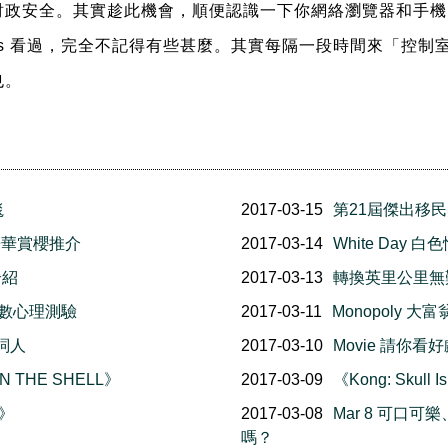
財政安全。其實趁此機會，順便認識一下你網絡瀏覽器和手機
ings 看過，完全不記得有些甚麼。其實每隔一段時間來「控
也。
毯
2017-03-15
第21屆傑出移
l 溫哥華賞櫻推介
2017-03-14
White Day
介紹
2017-03-13
轉換英里公里無
幸福指數心理測驗
2017-03-11
Monopoly 
詞人
2017-03-10
Movie 請你看好
N THE SHELL》
2017-03-09
《Kong: Skul
在》
2017-03-08
Mar 8 可口可
嗎？