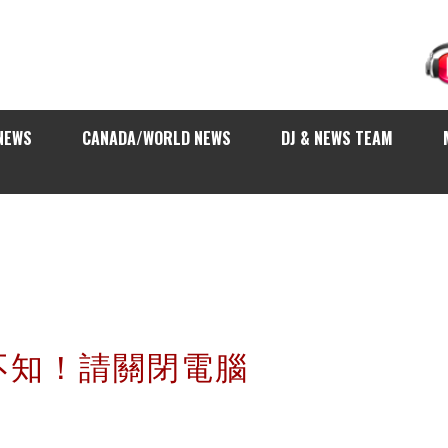
NEWS
CANADA/WORLD NEWS
DJ & NEWS TEAM
不知！請關閉電腦