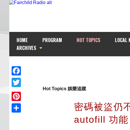
HOME
PROGRAM
HOT TOPICS
LOCAL 
ARCHIVES
Facebook
Hot Topics 娛樂追蹤
Twitter
密碼被盜仍
Pinterest
autofill 功能
Share