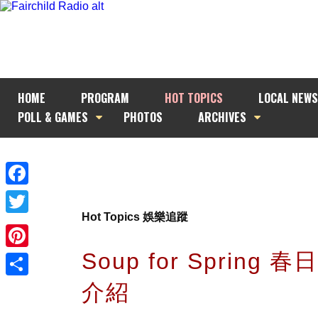
HOME
PROGRAM
HOT TOPICS
LOCAL NEWS
POLL & GAMES
PHOTOS
ARCHIVES
Facebook
Hot Topics 娛樂追蹤
Twitter
Soup for Spring 
Pinterest
介紹
Share