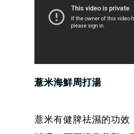
薏米海鮮周打湯
薏米有健脾祛濕的功效