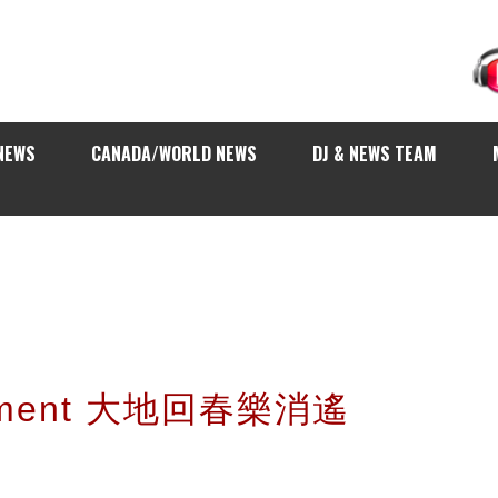
NEWS
CANADA/WORLD NEWS
DJ & NEWS TEAM
egment 大地回春樂消遙