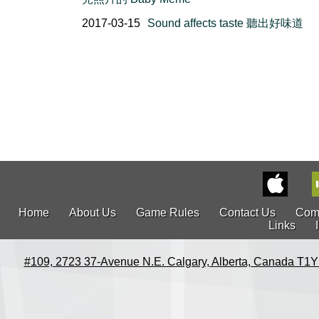
2017-03-15
Sound affects taste 聽出好味道
Home
About Us
Game Rules
Contact Us
Com
Links
#109, 2723 37-Avenue N.E. Calgary, Alberta, Canada T1