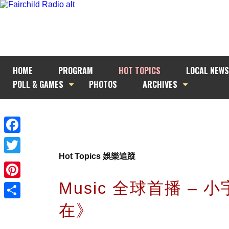
HOME
PROGRAM
HOT TOPICS
LOCAL NEWS
POLL & GAMES
PHOTOS
ARCHIVES
Facebook
Hot Topics 娛樂追蹤
Twitter
Music 全球首播 – 
Pinterest
在》
Share